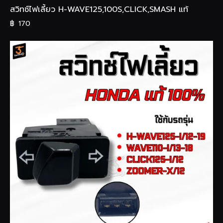
สวิทช์ไฟเลี้ยว H-WAVE125,100S,CLICK,SMASH แท้
฿
170