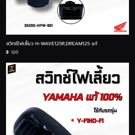
สวิทช์ไฟเลี้ยว H-WAVE125R,DREAM125 แท้
฿
120