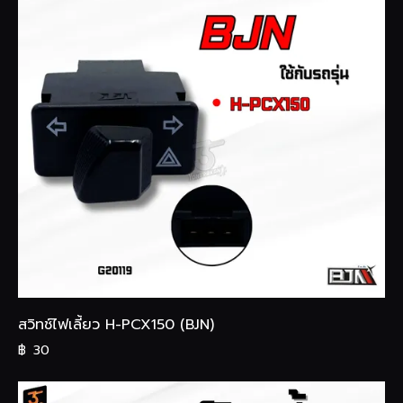
สวิทช์ไฟเลี้ยว H-PCX150 (BJN)
฿
30