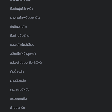
ซีลกันฝุ่นโช้คหน้า
ยางกดโซ่พร้อมขายึด
ปะเก็นจานไฟ
ซีลข้างข้อซ้าย
หลอดไฟไมล์เสียบ
สวิทช์ไฟหน้าสูง-ต่ำ
กล่องใส่ของ (U-BOX)
ตุ้มน้ำหนัก
แกนล้อหลัง
ดุมสเตอร์หลัง
กรองเบนซิล
ถ่านสตาร์ท