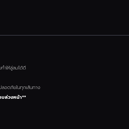
ำให้ลู่ลมได้ดี
คุณปลอดภัยในทุกเส้นทาง
าบล่วงหน้า**