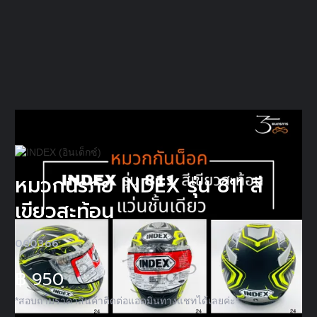
หมวกนิรภัย INDEX รุ่น 811 สี
เขียวสะท้อน
000366
฿
950
*สอบถามราคาสินค้าติดต่อแอดมินทางแชทได้เลยค่ะ*