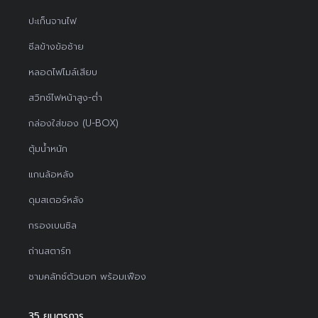
ปะเก็นจานไฟ
ซีลข้างข้อซ้าย
หลอดไฟไมล์เสียบ
สวิทช์ไฟหน้าสูง-ต่ำ
กล่องใส่ของ (U-BOX)
ตุ้มน้ำหนัก
แกนล้อหลัง
ดุมสเตอร์หลัง
กรองเบนซิล
ถ่านสตาร์ท
ชามคลัทช์ตัวนอก พร้อมเฟือง
35 ยนตรการ