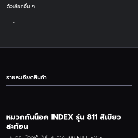
ตัวเลือกอื่น ๆ
-
รายละเอียดสินค้า
หมวกกันน็อค INDEX รุ่น 811 สีเขียว
สะท้อน
- หมวกันน๊อคเต็มใบไม่หุ้มคาง แบบ FULL-FACE