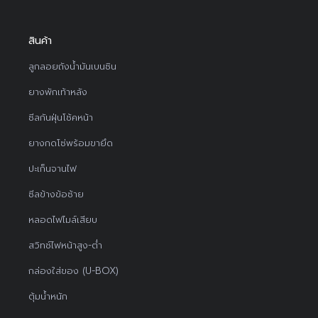
สินค้า
ลูกลอยถังน้ำมันเบนซิน
ยางพักเท้าหลัง
ซีลกันฝุ่นโช้คหน้า
ยางกดโซ่พร้อมขายึด
ปะเก็นจานไฟ
ซีลข้างข้อซ้าย
หลอดไฟไมล์เสียบ
สวิทช์ไฟหน้าสูง-ต่ำ
กล่องใส่ของ (U-BOX)
ตุ้มน้ำหนัก