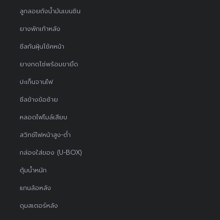
ลูกลอยถังน้ำมันเบนซิน
ยางพักเท้าหลัง
ซีลกันฝุ่นโช้คหน้า
ยางกดโซ่พร้อมขายึด
ปะเก็นจานไฟ
ซีลข้างข้อซ้าย
หลอดไฟไมล์เสียบ
สวิทช์ไฟหน้าสูง-ต่ำ
กล่องใส่ของ (U-BOX)
ตุ้มน้ำหนัก
แกนล้อหลัง
ดุมสเตอร์หลัง